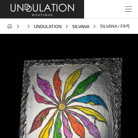





SILVANA / F8号
UNDULATION
SILVANA