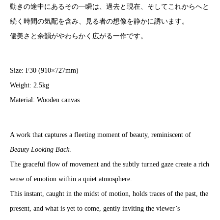
動きの途中にあるその一瞬は、過去と現在、そしてこれからへと
続く時間の気配を含み、見る者の想像を静かに誘います。
優美さと余韻がやわらかく広がる一作です。
Size: F30 (910×727mm)
Weight: 2.5kg
Material: Wooden canvas
A work that captures a fleeting moment of beauty, reminiscent of
Beauty Looking Back
.
The graceful flow of movement and the subtly turned gaze create a rich
sense of emotion within a quiet atmosphere.
This instant, caught in the midst of motion, holds traces of the past, the
present, and what is yet to come, gently inviting the viewer’s