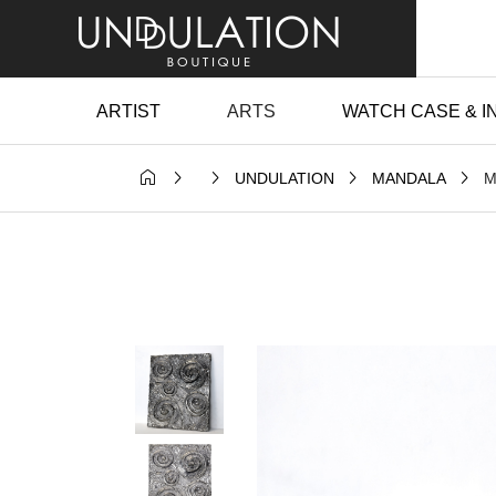
ARTIST
ARTS
WATCH CASE & I





M
UNDULATION
MANDALA