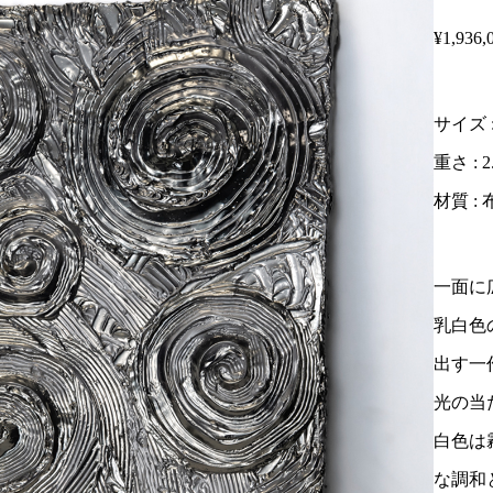
¥1,936,0
サイズ : 
重さ : 2
材質 :
一面に
乳白色
出す一
光の当
白色は
な調和