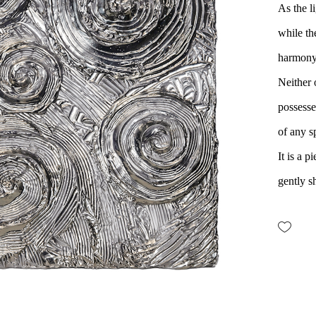
As the li
while th
harmony 
Neither 
possesse
of any s
It is a 
gently s