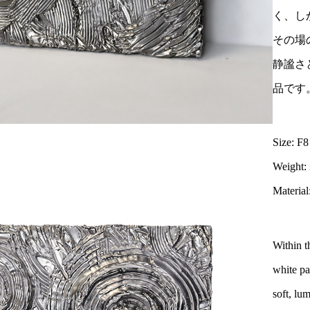
く、し
その場
静謐さ
品です
Size: F
Weight:
Material
Within t
white pa
soft, lu