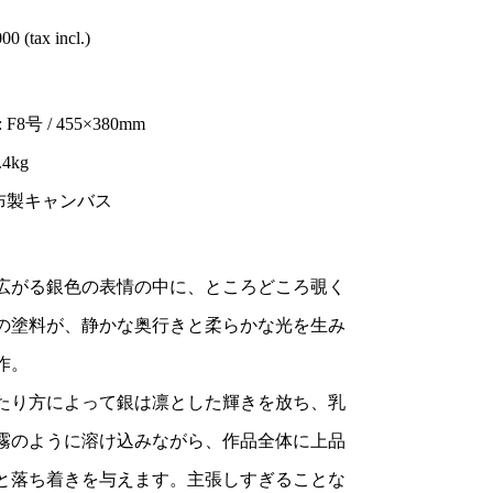
00 (tax incl.)
F8号 / 455×380mm
.4kg
 布製キャンバス
広がる銀色の表情の中に、ところどころ覗く
の塗料が、静かな奥行きと柔らかな光を生み
作。
たり方によって銀は凛とした輝きを放ち、乳
霧のように溶け込みながら、作品全体に上品
と落ち着きを与えます。主張しすぎることな