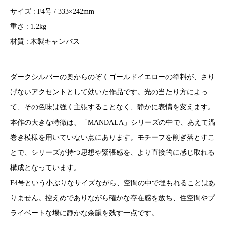
サイズ : F4号 / 333×242mm
重さ : 1.2kg
材質 : 木製キャンバス
ダークシルバーの奥からのぞくゴールドイエローの塗料が、さり
げないアクセントとして効いた作品です。光の当たり方によっ
て、その色味は強く主張することなく、静かに表情を変えます。
本作の大きな特徴は、「MANDALA」シリーズの中で、あえて渦
巻き模様を用いていない点にあります。モチーフを削ぎ落とすこ
とで、シリーズが持つ思想や緊張感を、より直接的に感じ取れる
構成となっています。
F4号という小ぶりなサイズながら、空間の中で埋もれることはあ
りません。控えめでありながら確かな存在感を放ち、住空間やプ
ライベートな場に静かな余韻を残す一点です。