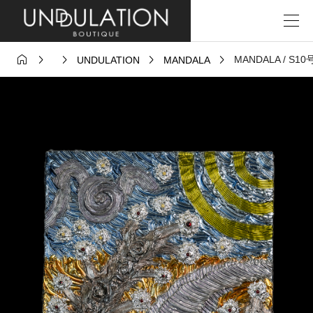





MANDALA / S1
UNDULATION
MANDALA