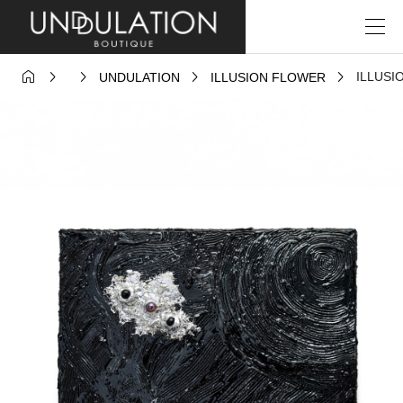





ILLUSI
UNDULATION
ILLUSION FLOWER