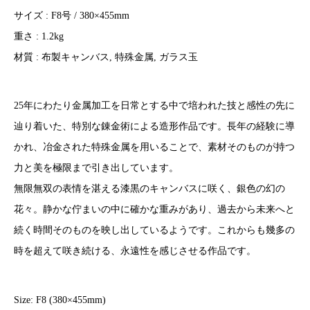
サイズ : F8号 / 380×455mm
重さ : 1.2kg
材質 : 布製キャンバス, 特殊金属, ガラス玉
25年にわたり金属加工を日常とする中で培われた技と感性の先に
辿り着いた、特別な錬金術による造形作品です。長年の経験に導
かれ、冶金された特殊金属を用いることで、素材そのものが持つ
力と美を極限まで引き出しています。
無限無双の表情を湛える漆黒のキャンバスに咲く、銀色の幻の
花々。静かな佇まいの中に確かな重みがあり、過去から未来へと
続く時間そのものを映し出しているようです。これからも幾多の
時を超えて咲き続ける、永遠性を感じさせる作品です。
Size: F8 (380×455mm)