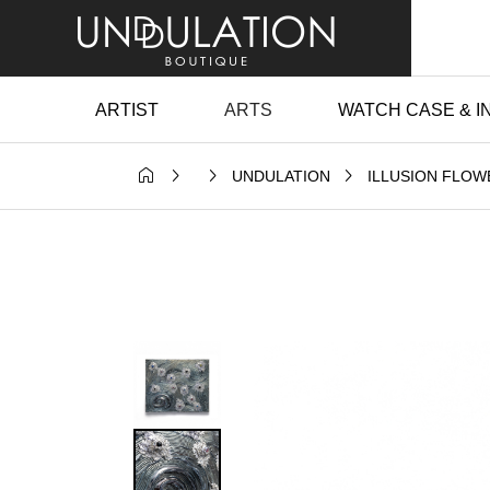
ARTIST
ARTS
WATCH CASE & I




UNDULATION
ILLUSION FLOW