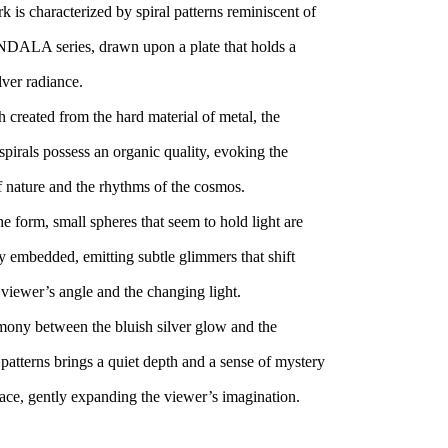
k is characterized by spiral patterns reminiscent of
DALA series, drawn upon a plate that holds a
lver radiance.
 created from the hard material of metal, the
spirals possess an organic quality, evoking the
f nature and the rhythms of the cosmos.
he form, small spheres that seem to hold light are
ly embedded, emitting subtle glimmers that shift
 viewer’s angle and the changing light.
ony between the bluish silver glow and the
 patterns brings a quiet depth and a sense of mystery
pace, gently expanding the viewer’s imagination.