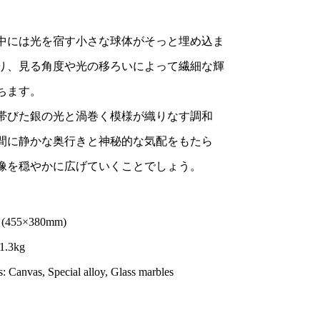
中には光を宿す小さな球体がそっと埋め込ま
り、見る角度や光の移ろいによって繊細な輝
ちます。
帯びた銀の光と渦巻く模様が織りなす調和
間に静かな奥行きと神秘的な気配をもたら
像を穏やかに広げていくことでしょう。
8 (455×380mm)
 1.3kg
s: Canvas, Special alloy, Glass marbles