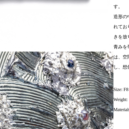
す。
造形の
れてお
きを放
青みを
は、空
し、想
Size: F
Weight:
Material