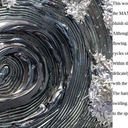
This wor
the MAN
bluish si
Although
flowing 
cycles o
Within t
delicate
with the
The harm
swirling
to the s