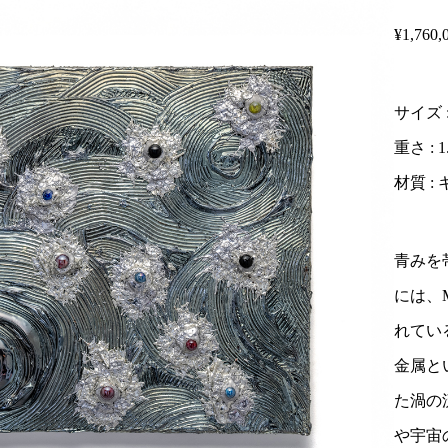
¥1,760,0
サイズ : 
重さ : 1
材質 :
青みを
には、
れてい
金属と
た渦の
や宇宙