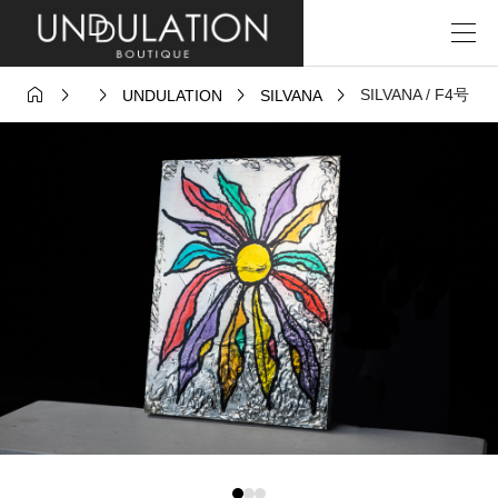





SILVANA / F4号
UNDULATION
SILVANA