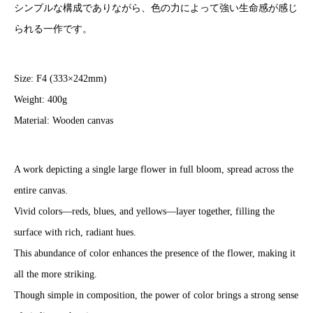
シンプルな構成でありながら、色の力によって強い生命感が感じ
られる一作です。
Size: F4 (333×242mm)
Weight: 400g
Material: Wooden canvas
A work depicting a single large flower in full bloom, spread across the
entire canvas.
Vivid colors—reds, blues, and yellows—layer together, filling the
surface with rich, radiant hues.
This abundance of color enhances the presence of the flower, making it
all the more striking.
Though simple in composition, the power of color brings a strong sense