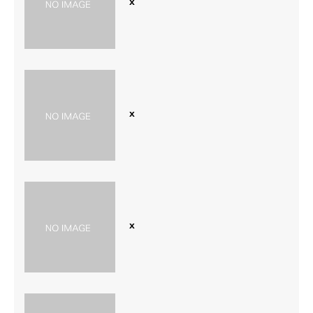
x
x
x