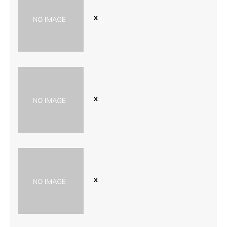
x
x
x